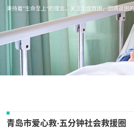
秉持着"生命至上"的理念，关注因病致困，因病返困
青岛市爱心救·五分钟社会救援圈