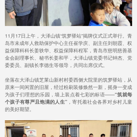
11月17日上午，大泽山镇“筑梦驿站”揭牌仪式正式举行。青
岛市未成年人救助保护中心主任崔学庆、副主任刘朝霞、权
益保障科科长姜轶华、权益保障科程军，青岛市慈明慈善基
金会副理事长、秘书长姜和平，大泽山镇党委书记钟杰、党
委委员、副镇长李德生等领导，共同出席仪式。
坐落在大泽山镇芝莱山新村村委西侧大院里的筑梦驿站，从
原来一间闲置的旧屋，经过粉刷装修焕然一新，摇身一变成
为孩子们理想的乐园，墙上装点着七彩的标语——
“筑就每
个孩子有尊严且饱满的人生”
，寄托着社会各界对乡村儿童
的美好期望。