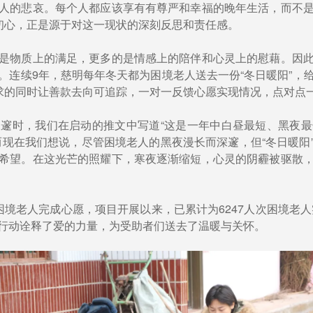
人的悲哀。每个人都应该享有有尊严和幸福的晚年生活，而不
的初心，正是源于对这一现状的深刻反思和责任感。
是物质上的满足，更多的是情感上的陪伴和心灵上的慰藉。因
。连续9年，慈明每年冬天都为困境老人送去一份“冬日暖阳”，
需求的同时让善款去向可追踪，一对一反馈心愿实现情况，点对点
邃时，我们在启动的推文中写道“这是一年中白昼最短、黑夜
而现在我们想说，尽管困境老人的黑夜漫长而深邃，但“冬日暖阳
希望。在这光芒的照耀下，寒夜逐渐缩短，心灵的阴霾被驱散
5名困境老人完成心愿，项目开展以来，已累计为6247人次困境老
行动诠释了爱的力量，为受助者们送去了温暖与关怀。