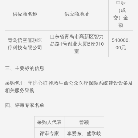
中标
（成
供应商名称
供应商地址
交）金
额
山东省青岛市高新区智力
青岛悟空智联医
540000.
岛路1号创业大厦B座910
疗科技有限公司
00元
室
三、主要标的信息
采购包1：守护心脏·挽救生命公众医疗保障系统建设设备及
相关服务采购
四、评审专家名单
采购人代表
曾颖
评审专家
李爱东、盛学岐