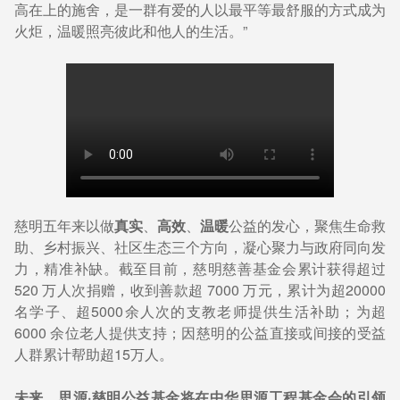
高在上的施舍，是一群有爱的人以最平等最舒服的方式成为
火炬，温暖照亮彼此和他人的生活。”
慈明五年来以做
真实
、
高效
、
温暖
公益的发心，聚焦生命救
助、乡村振兴、社区生态三个方向，凝心聚力与政府同向发
力，精准补缺。截至目前，慈明慈善基金会累计获得超过
520 万人次捐赠，收到善款超 7000 万元，累计为超20000
名学子、超5000余人次的支教老师提供生活补助；为超
6000 余位老人提供支持；因慈明的公益直接或间接的受益
人群累计帮助超15万人。
未来，思源·慈明公益基金将在中华思源工程基金会的引领