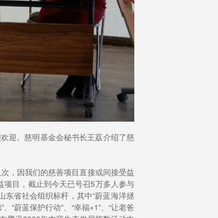
烈欢迎。慈明基金会秘书长王荔介绍了慈
万人次，因我们的慈善项目直接或间接受益
公益项目，截止到今天已号召5万多人参与
评为山东省社会组织标杆，其中“蔚蓝海洋拯
“蔚蓝保护行动”、“幸福+1”、“让老爸