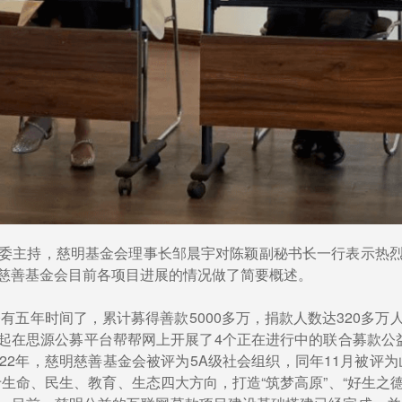
委主持，慈明基金会理事长邹晨宇对陈颖副秘书长一行表示热
慈善基金会目前各项目进展的情况做了简要概述。
今有五年时间了，累计募得善款5000多万，捐款人数达320多
9月起在思源公募平台帮帮网上开展了4个正在进行中的联合募款
2022年，慈明慈善基金会被评为5A级社会组织，同年11月被
命、民生、教育、生态四大方向，打造“筑梦高原”、“好生之德”、