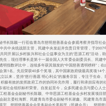
副秘书长陈颖一行莅临青岛市慈明慈善基金会参观考察并指导社
中共中央统战部主管，民建中央发起并负责日常管理，于2007
共同开展以乡村振兴和社会公益事业为主的“思源工程”活动，
先生，现任理事长是第十一届全国人大常委会副委员长、民建
透明指数评比中，连续多年获其颁发的“中国慈善透明榜样”；在由
第1名。先后荣获40多个奖项，其中国家政府级最高奖项14个。
成立以来，坚持“慈行善愿 明心利众”的服务宗旨，专注于生命、
，积极有效的发挥政府工作的协同补充作用，履行和承担应有的社会
获得山东省社会组织标杆荣誉。自发起至今，众多民建会员与爱心人
工程基金会副秘书长陈颖、中华思源工程基金会乡村发展项目
会副主委杜海辉、民建青岛市委会副秘书长谢鑫、民建青岛市
晨宇、慈明慈善基金会常务副会长姜和平（民建会员）、慈明慈